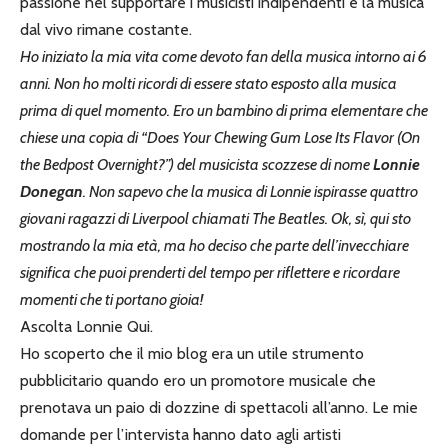
passione nel supportare i musicisti indipendenti e la musica
dal vivo rimane costante.
Ho iniziato la mia vita come devoto fan della musica intorno ai 6
anni. Non ho molti ricordi di essere stato esposto alla musica
prima di quel momento. Ero un bambino di prima elementare che
chiese una copia di “Does Your Chewing Gum Lose Its Flavor (On
the Bedpost Overnight?”) del musicista scozzese di nome
Lonnie
Donegan
. Non sapevo che la musica di Lonnie ispirasse quattro
giovani ragazzi di Liverpool chiamati The Beatles. Ok, sì, qui sto
mostrando la mia età, ma ho deciso che parte dell’invecchiare
significa che puoi prenderti del tempo per riflettere e ricordare
momenti che ti portano gioia!
Ascolta Lonnie
Qui.
Ho scoperto che il mio blog era un utile strumento
pubblicitario quando ero un promotore musicale che
prenotava un paio di dozzine di spettacoli all’anno. Le mie
domande per l’intervista hanno dato agli artisti