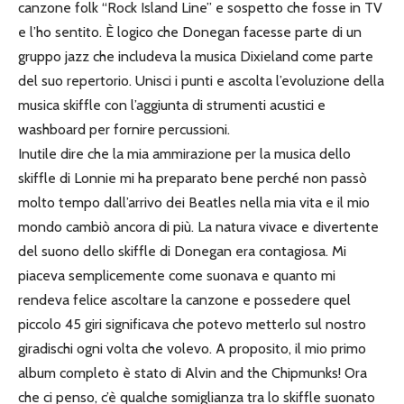
canzone folk “Rock Island Line” e sospetto che fosse in TV
e l’ho sentito. È logico che Donegan facesse parte di un
gruppo jazz che includeva la musica Dixieland come parte
del suo repertorio. Unisci i punti e ascolta l’evoluzione della
musica skiffle con l’aggiunta di strumenti acustici e
washboard per fornire percussioni.
Inutile dire che la mia ammirazione per la musica dello
skiffle di Lonnie mi ha preparato bene perché non passò
molto tempo dall’arrivo dei Beatles nella mia vita e il mio
mondo cambiò ancora di più. La natura vivace e divertente
del suono dello skiffle di Donegan era contagiosa. Mi
piaceva semplicemente come suonava e quanto mi
rendeva felice ascoltare la canzone e possedere quel
piccolo 45 giri significava che potevo metterlo sul nostro
giradischi ogni volta che volevo. A proposito, il mio primo
album completo è stato di Alvin and the Chipmunks! Ora
che ci penso, c’è qualche somiglianza tra lo skiffle suonato