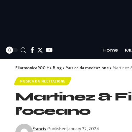
Home
Mu
Filarmonica900.it
>
Blog
>
Musica da meditazione
>
Martinez &
MUSICA DA MEDITAZIONE
Martinez & Fin
l’oceano
Francis
Published January 22, 2024