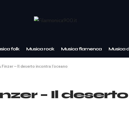
sica folk
Musica rock
Musica flamenca
Musica 
 Finzer – Il deserto incontra l’oceano
zer – Il desert